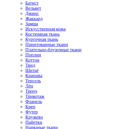
Батист
Вельвет
Джинс
Жаккард
Замша
Искусственная кожа
Костюмная ткань
Курточная ткань
Принтованные ткани
Плательно-блузочные ткани
Поплин
Коттон
Твид
Шитьё
Крапива
Тенсель
Лён
Тренч
Трикотаж
Фланель
Креп
Футер
Кружево
Пайетки
Нарядные ткани