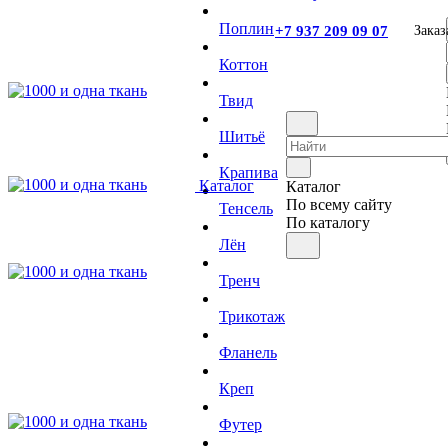
Поплин
+7 937 209 09 07
Заказ
Коттон
Твид
Шитьё
Крапива
Каталог
Каталог
По всему сайту
Тенсель
По каталогу
Лён
Тренч
Трикотаж
Фланель
Креп
Футер