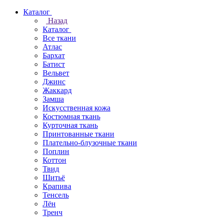
Каталог
Назад
Каталог
Все ткани
Атлас
Бархат
Батист
Вельвет
Джинс
Жаккард
Замша
Искусственная кожа
Костюмная ткань
Курточная ткань
Принтованные ткани
Плательно-блузочные ткани
Поплин
Коттон
Твид
Шитьё
Крапива
Тенсель
Лён
Тренч