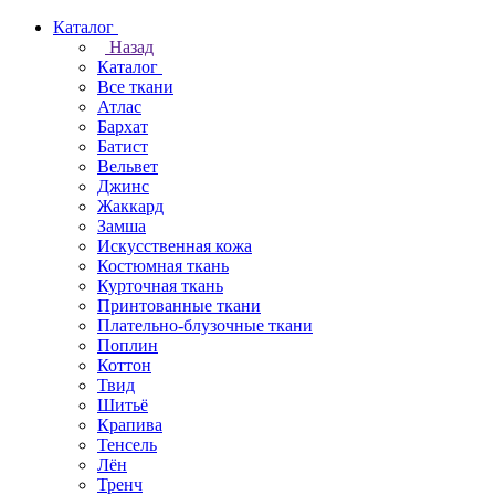
Каталог
Назад
Каталог
Все ткани
Атлас
Бархат
Батист
Вельвет
Джинс
Жаккард
Замша
Искусственная кожа
Костюмная ткань
Курточная ткань
Принтованные ткани
Плательно-блузочные ткани
Поплин
Коттон
Твид
Шитьё
Крапива
Тенсель
Лён
Тренч