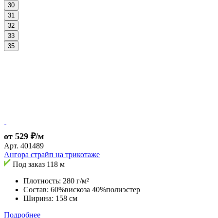
30
31
32
33
35
от 529 ₽/м
Арт.
401489
Ангора страйп на трикотаже
Под заказ
118 м
Плотность: 280 г/м²
Состав: 60%вискоза 40%полиэстер
Ширина: 158 см
Подробнее