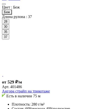
Цвет :
Беж
Беж
Длина рулона :
37
28
30
35
37
от 529 ₽/м
Арт.
401486
Ангора страйп на трикотаже
Есть в наличии
75 м
Плотность: 280 г/м²
Состав: 60%вискоза 40%полиэстер