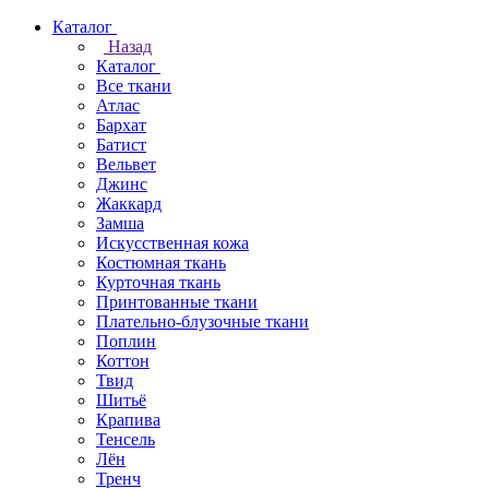
Каталог
Назад
Каталог
Все ткани
Атлас
Бархат
Батист
Вельвет
Джинс
Жаккард
Замша
Искусственная кожа
Костюмная ткань
Курточная ткань
Принтованные ткани
Плательно-блузочные ткани
Поплин
Коттон
Твид
Шитьё
Крапива
Тенсель
Лён
Тренч