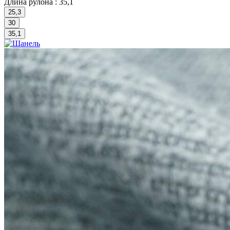
Длина рулона :
35,1
25,3
30
35,1