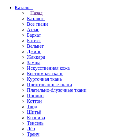
Каталог
Назад
Каталог
Все ткани
Атлас
Бархат
Батист
Вельвет
Джинс
Жаккард
Замша
Искусственная кожа
Костюмная ткань
Курточная ткань
Принтованные ткани
Плательно-блузочные ткани
Поплин
Коттон
Твид
Шитьё
Крапива
Тенсель
Лён
Тренч