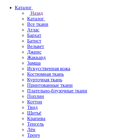
Каталог
Назад
Каталог
Все ткани
Атлас
Бархат
Батист
Вельвет
Джинс
Жаккард
Замша
Искусственная кожа
Костюмная ткань
Курточная ткань
Принтованные ткани
Плательно-блузочные ткани
Поплин
Коттон
Твид
Шитьё
Крапива
Тенсель
Лён
Тренч