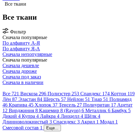
Все ткани
Все ткани
Фильтр
Сначала популярные
По алфавиту А-Я
По алфавиту Я-А
Сначала непопулярные
Сначала популярные
Сначала дешевле
Сначала дороже
Сначала под заказ
Сначала в наличии
Все
721
Вискоза
296
Полиэстер
253
Спандекс
174
Коттон
119
Лён
87
Эластан
84
Шерсть
57
Нейлон
51
Тиар
51
Полиамид
46
Крапива
45
Хлопок
37
Тенсель
27
Полиуритан
17
Ацетат
12
Вирджиния
8
Кашемир
8
(Rayon)
6
Металлик
6
Бамбук
5
Дикий
4
Купра
4
Лайкра
4
Лиоцелл
4
Шёлк
4
Длинноволокнистый
3
Спасндекс
3
Акрил
1
Модал
1
Смесовой состав
1
Еще...