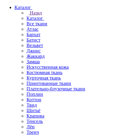
Каталог
Назад
Каталог
Все ткани
Атлас
Бархат
Батист
Вельвет
Джинс
Жаккард
Замша
Искусственная кожа
Костюмная ткань
Курточная ткань
Принтованные ткани
Плательно-блузочные ткани
Поплин
Коттон
Твид
Шитьё
Крапива
Тенсель
Лён
Тренч