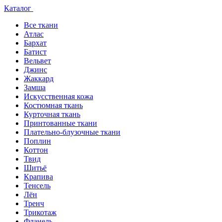
Каталог
Все ткани
Атлас
Бархат
Батист
Вельвет
Джинс
Жаккард
Замша
Искусственная кожа
Костюмная ткань
Курточная ткань
Принтованные ткани
Плательно-блузочные ткани
Поплин
Коттон
Твид
Шитьё
Крапива
Тенсель
Лён
Тренч
Трикотаж
Фланель