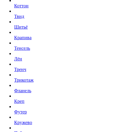
Коттон
Твид
Шитьё
Крапива
Тенсель
Лён
Тренч
Трикотаж
Фланель
Креп
Футер
Кружево