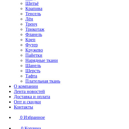
Шитьё
Крапива
Тенсель
Лён
Тренч
Трикотаж
Фланель
Креп
Футер
Кружево
Пайетки
Нарядные ткани
Шанель
Шерсть
Тафта
Плательная ткань
О компании
Лента новостей
Доставка и оплата
Опт и скидки
Контакты
0
Избранное
0
Корзина