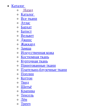
Каталог
Назад
Каталог
Все ткани
Атлас
Бархат
Батист
Вельвет
Джинс
Жаккард
Замша
Искусственная кожа
Костюмная ткань
Курточная ткань
Принтованные ткани
Плательно-блузочные ткани
Поплин
Коттон
Твид
Шитьё
Крапива
Тенсель
Лён
Тренч