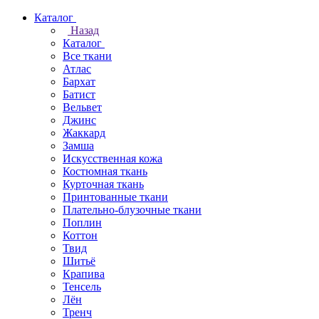
Каталог
Назад
Каталог
Все ткани
Атлас
Бархат
Батист
Вельвет
Джинс
Жаккард
Замша
Искусственная кожа
Костюмная ткань
Курточная ткань
Принтованные ткани
Плательно-блузочные ткани
Поплин
Коттон
Твид
Шитьё
Крапива
Тенсель
Лён
Тренч