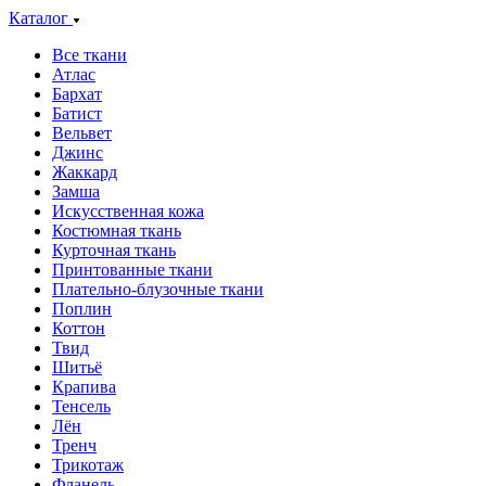
Каталог
Все ткани
Атлас
Бархат
Батист
Вельвет
Джинс
Жаккард
Замша
Искусственная кожа
Костюмная ткань
Курточная ткань
Принтованные ткани
Плательно-блузочные ткани
Поплин
Коттон
Твид
Шитьё
Крапива
Тенсель
Лён
Тренч
Трикотаж
Фланель