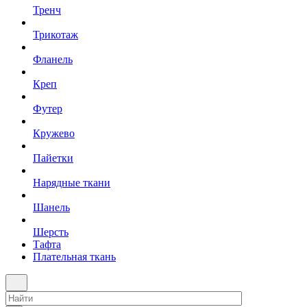
Тренч
Трикотаж
Фланель
Креп
Футер
Кружево
Пайетки
Нарядные ткани
Шанель
Шерсть
Тафта
Плательная ткань