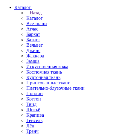
Каталог
Назад
Каталог
Все ткани
Атлас
Бархат
Батист
Вельвет
Джинс
Жаккард
Замша
Искусственная кожа
Костюмная ткань
Курточная ткань
Принтованные ткани
Плательно-блузочные ткани
Поплин
Коттон
Твид
Шитьё
Крапива
Тенсель
Лён
Тренч