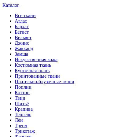
Каталог
Все ткани
Атлас
Бархат
Батист
Вельвет
Джинс
Жаккард
Замша
Искусственная кожа
Костюмная ткань
Курточная ткань
Принтованные ткани
Плательно-блузочные ткани
Поплин
Коттон
Твид
Шитьё
Крапива
Тенсель
Лён
Тренч
Трикотаж
Фланель