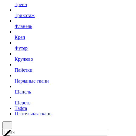
Тренч
Трикотаж
Фланель
Креп
Футер
Кружево
Пайетки
Нарядные ткани
Шанель
Шерсть
Тафта
Плательная ткань