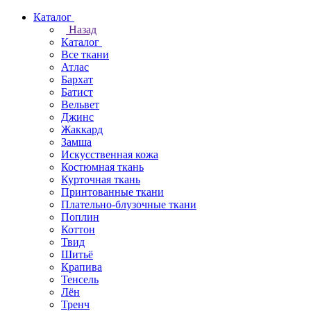
Каталог
Назад
Каталог
Все ткани
Атлас
Бархат
Батист
Вельвет
Джинс
Жаккард
Замша
Искусственная кожа
Костюмная ткань
Курточная ткань
Принтованные ткани
Плательно-блузочные ткани
Поплин
Коттон
Твид
Шитьё
Крапива
Тенсель
Лён
Тренч