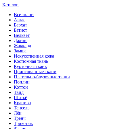
Каталог
Все ткани
Атлас
Бархат
Батист
Вельвет
Джинс
Жаккард
Замша
Искусственная кожа
Костюмная ткань
Курточная ткань
Принтованные ткани
Плательно-блузочные ткани
Поплин
Коттон
Твид
Шитьё
Крапива
Тенсель
Лён
Тренч
Трикотаж
Фланель