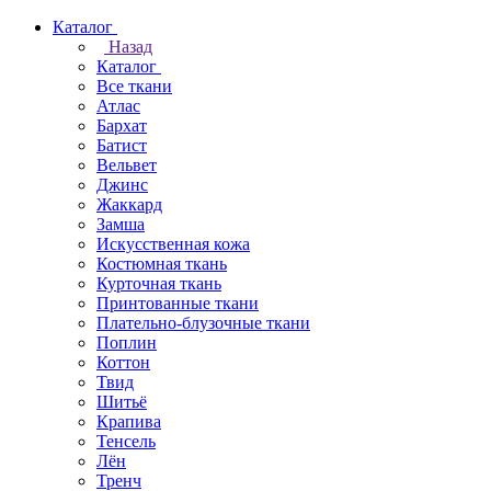
Каталог
Назад
Каталог
Все ткани
Атлас
Бархат
Батист
Вельвет
Джинс
Жаккард
Замша
Искусственная кожа
Костюмная ткань
Курточная ткань
Принтованные ткани
Плательно-блузочные ткани
Поплин
Коттон
Твид
Шитьё
Крапива
Тенсель
Лён
Тренч