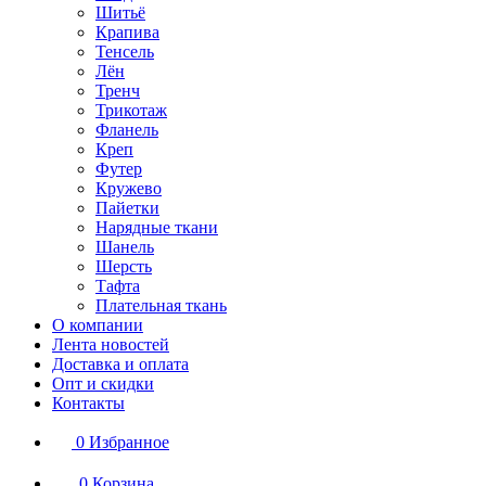
Шитьё
Крапива
Тенсель
Лён
Тренч
Трикотаж
Фланель
Креп
Футер
Кружево
Пайетки
Нарядные ткани
Шанель
Шерсть
Тафта
Плательная ткань
О компании
Лента новостей
Доставка и оплата
Опт и скидки
Контакты
0
Избранное
0
Корзина