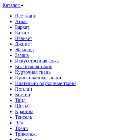
Каталог
Все ткани
Атлас
Бархат
Батист
Вельвет
Джинс
Жаккард
Замша
Искусственная кожа
Костюмная ткань
Курточная ткань
Принтованные ткани
Плательно-блузочные ткани
Поплин
Коттон
Твид
Шитьё
Крапива
Тенсель
Лён
Тренч
Трикотаж
Фланель