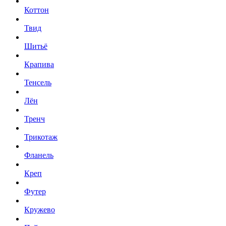
Коттон
Твид
Шитьё
Крапива
Тенсель
Лён
Тренч
Трикотаж
Фланель
Креп
Футер
Кружево