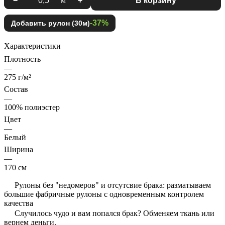
−
м
+
В корзину
-37%
Добавить рулон (30м)
Характеристики
Плотность
—
275 г/м²
Состав
—
100% полиэстер
Цвет
—
Белый
Ширина
—
170 см
Рулоны без "недомеров" и отсутсвие брака: разматываем
большие фабричные рулоны с одновременным контролем
качества
Случилось чудо и вам попался брак? Обменяем ткань или
вернем деньги.