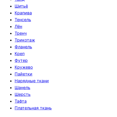
Шитьё
Крапива
Тенсель
Лён
Тренч
Трикотаж
Фланель
Креп
Футер
Кружево
Пайетки
Нарядные ткани
Шанель
Шерсть
Тафта
Плательная ткань