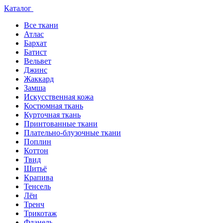
Каталог
Все ткани
Атлас
Бархат
Батист
Вельвет
Джинс
Жаккард
Замша
Искусственная кожа
Костюмная ткань
Курточная ткань
Принтованные ткани
Плательно-блузочные ткани
Поплин
Коттон
Твид
Шитьё
Крапива
Тенсель
Лён
Тренч
Трикотаж
Фланель