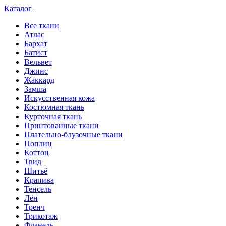
Каталог
Все ткани
Атлас
Бархат
Батист
Вельвет
Джинс
Жаккард
Замша
Искусственная кожа
Костюмная ткань
Курточная ткань
Принтованные ткани
Плательно-блузочные ткани
Поплин
Коттон
Твид
Шитьё
Крапива
Тенсель
Лён
Тренч
Трикотаж
Фланель