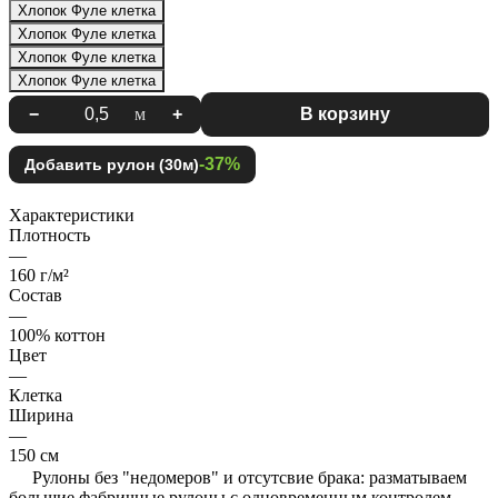
Хлопок Фуле клетка
Хлопок Фуле клетка
Хлопок Фуле клетка
Хлопок Фуле клетка
−
м
+
В корзину
-37%
Добавить рулон (30м)
Характеристики
Плотность
—
160 г/м²
Состав
—
100% коттон
Цвет
—
Клетка
Ширина
—
150 см
Рулоны без "недомеров" и отсутсвие брака: разматываем
большие фабричные рулоны с одновременным контролем