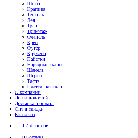
Шитьё
Крапива
Тенсель
Лён
Тренч
Трикотаж
Фланель
Креп
Футер
Кружево
Пайетки
Нарядные ткани
Шанель
Шерсть
Тафта
Плательная ткань
О компании
Лента новостей
Доставка и оплата
Опт и скидки
Контакты
0
Избранное
0
Корзина