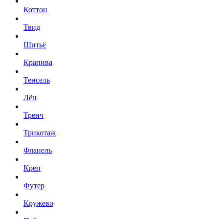
Коттон
Твид
Шитьё
Крапива
Тенсель
Лён
Тренч
Трикотаж
Фланель
Креп
Футер
Кружево