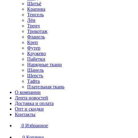
Шитьё
Крапива
Тенсель
Лён
Тренч
Трикотаж
Фланель
Креп
Футер
Кружево
Пайетки
Нарядные ткани
Шанель
Шерсть
Тафта
Плательная ткань
О компании
Лента новостей
Доставка и оплата
Опт и скидки
Контакты
0
Избранное
0
Корзина