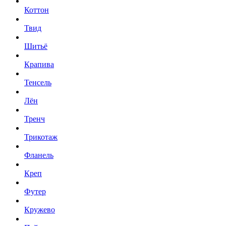
Коттон
Твид
Шитьё
Крапива
Тенсель
Лён
Тренч
Трикотаж
Фланель
Креп
Футер
Кружево