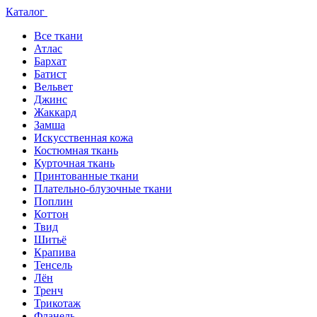
Каталог
Все ткани
Атлас
Бархат
Батист
Вельвет
Джинс
Жаккард
Замша
Искусственная кожа
Костюмная ткань
Курточная ткань
Принтованные ткани
Плательно-блузочные ткани
Поплин
Коттон
Твид
Шитьё
Крапива
Тенсель
Лён
Тренч
Трикотаж
Фланель