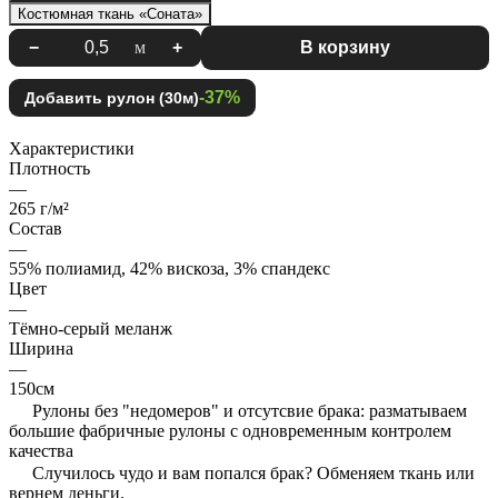
Костюмная ткань «Соната»
−
м
+
В корзину
-37%
Добавить рулон (30м)
Характеристики
Плотность
—
265 г/м²
Состав
—
55% полиамид, 42% вискоза, 3% спандекс
Цвет
—
Тёмно-серый меланж
Ширина
—
150см
Рулоны без "недомеров" и отсутсвие брака: разматываем
большие фабричные рулоны с одновременным контролем
качества
Случилось чудо и вам попался брак? Обменяем ткань или
вернем деньги.