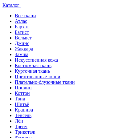
Каталог
Все ткани
Атлас
Бархат
Батист
Вельвет
Джинс
Жаккард
Замша
Искусственная кожа
Костюмная ткань
Курточная ткань
Принтованные ткани
Плательно-блузочные ткани
Поплин
Коттон
Твид
Шитьё
Крапива
Тенсель
Лён
Тренч
Трикотаж
Фланель