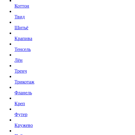
Коттон
Твид
Шитьё
Крапива
Тенсель
Лён
Тренч
Трикотаж
Фланель
Креп
Футер
Кружево