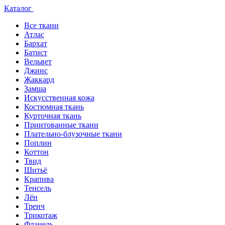
Каталог
Все ткани
Атлас
Бархат
Батист
Вельвет
Джинс
Жаккард
Замша
Искусственная кожа
Костюмная ткань
Курточная ткань
Принтованные ткани
Плательно-блузочные ткани
Поплин
Коттон
Твид
Шитьё
Крапива
Тенсель
Лён
Тренч
Трикотаж
Фланель