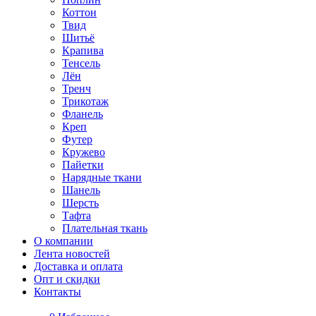
Коттон
Твид
Шитьё
Крапива
Тенсель
Лён
Тренч
Трикотаж
Фланель
Креп
Футер
Кружево
Пайетки
Нарядные ткани
Шанель
Шерсть
Тафта
Плательная ткань
О компании
Лента новостей
Доставка и оплата
Опт и скидки
Контакты