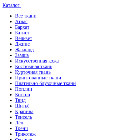
Каталог
Все ткани
Атлас
Бархат
Батист
Вельвет
Джинс
Жаккард
Замша
Искусственная кожа
Костюмная ткань
Курточная ткань
Принтованные ткани
Плательно-блузочные ткани
Поплин
Коттон
Твид
Шитьё
Крапива
Тенсель
Лён
Тренч
Трикотаж
Фланель