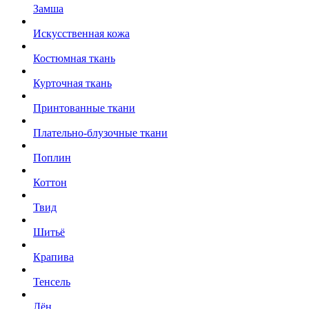
Замша
Искусственная кожа
Костюмная ткань
Курточная ткань
Принтованные ткани
Плательно-блузочные ткани
Поплин
Коттон
Твид
Шитьё
Крапива
Тенсель
Лён