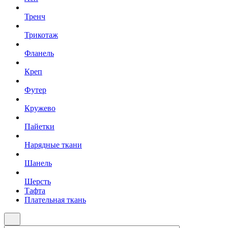
Тренч
Трикотаж
Фланель
Креп
Футер
Кружево
Пайетки
Нарядные ткани
Шанель
Шерсть
Тафта
Плательная ткань