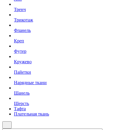
Тренч
Трикотаж
Фланель
Креп
Футер
Кружево
Пайетки
Нарядные ткани
Шанель
Шерсть
Тафта
Плательная ткань