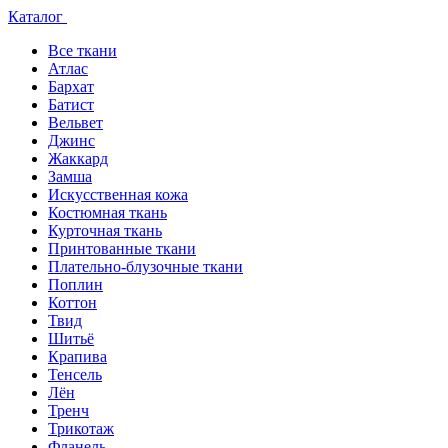
Каталог
Все ткани
Атлас
Бархат
Батист
Вельвет
Джинс
Жаккард
Замша
Искусственная кожа
Костюмная ткань
Курточная ткань
Принтованные ткани
Плательно-блузочные ткани
Поплин
Коттон
Твид
Шитьё
Крапива
Тенсель
Лён
Тренч
Трикотаж
Фланель