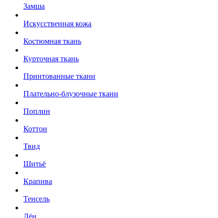
Замша
Искусственная кожа
Костюмная ткань
Курточная ткань
Принтованные ткани
Плательно-блузочные ткани
Поплин
Коттон
Твид
Шитьё
Крапива
Тенсель
Лён