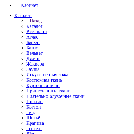
Кабинет
Каталог
Назад
Каталог
Все ткани
Атлас
Бархат
Батист
Вельвет
Джинс
Жаккард
Замша
Искусственная кожа
Костюмная ткань
Курточная ткань
Принтованные ткани
Плательно-блузочные ткани
Поплин
Коттон
Твид
Шитьё
Крапива
Тенсель
Лён