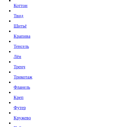
Коттон
Твид
Шитьё
Крапива
Тенсель
Лён
Тренч
Трикотаж
Фланель
Креп
Футер
Кружево