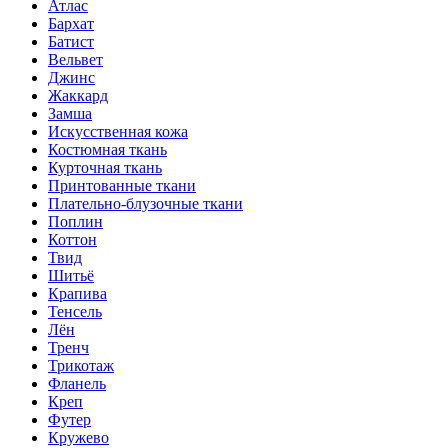
Атлас
Бархат
Батист
Вельвет
Джинс
Жаккард
Замша
Искусственная кожа
Костюмная ткань
Курточная ткань
Принтованные ткани
Плательно-блузочные ткани
Поплин
Коттон
Твид
Шитьё
Крапива
Тенсель
Лён
Тренч
Трикотаж
Фланель
Креп
Футер
Кружево