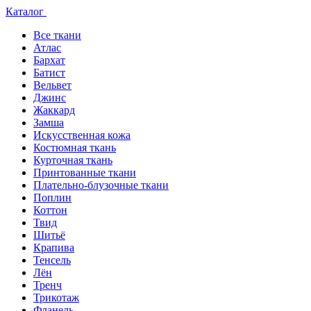
Каталог
Все ткани
Атлас
Бархат
Батист
Вельвет
Джинс
Жаккард
Замша
Искусственная кожа
Костюмная ткань
Курточная ткань
Принтованные ткани
Плательно-блузочные ткани
Поплин
Коттон
Твид
Шитьё
Крапива
Тенсель
Лён
Тренч
Трикотаж
Фланель