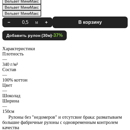
Вельвет МиниМакс
Вельвет МиниМакс
Вельвет МиниМакс
−
м
+
В корзину
-37%
Добавить рулон (30м)
Характеристики
Плотность
—
340 г/м²
Состав
—
100% коттон
Цвет
—
Шоколад
Ширина
—
150см
Рулоны без "недомеров" и отсутсвие брака: разматываем
большие фабричные рулоны с одновременным контролем
качества