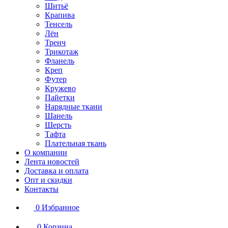
Шитьё
Крапива
Тенсель
Лён
Тренч
Трикотаж
Фланель
Креп
Футер
Кружево
Пайетки
Нарядные ткани
Шанель
Шерсть
Тафта
Плательная ткань
О компании
Лента новостей
Доставка и оплата
Опт и скидки
Контакты
0
Избранное
0
Корзина