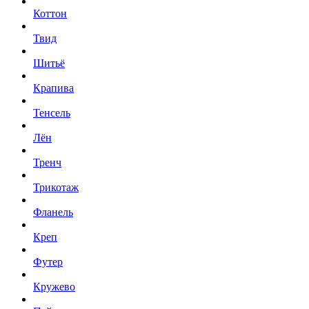
Коттон
Твид
Шитьё
Крапива
Тенсель
Лён
Тренч
Трикотаж
Фланель
Креп
Футер
Кружево