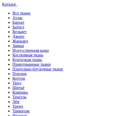
Каталог
Все ткани
Атлас
Бархат
Батист
Вельвет
Джинс
Жаккард
Замша
Искусственная кожа
Костюмная ткань
Курточная ткань
Принтованные ткани
Плательно-блузочные ткани
Поплин
Коттон
Твид
Шитьё
Крапива
Тенсель
Лён
Тренч
Трикотаж
Фланель