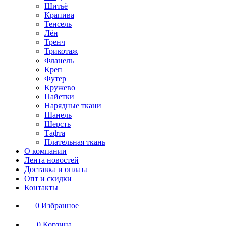
Шитьё
Крапива
Тенсель
Лён
Тренч
Трикотаж
Фланель
Креп
Футер
Кружево
Пайетки
Нарядные ткани
Шанель
Шерсть
Тафта
Плательная ткань
О компании
Лента новостей
Доставка и оплата
Опт и скидки
Контакты
0
Избранное
0
Корзина