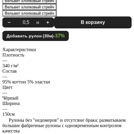
Вельвет хлопковый стрейч
Вельвет хлопковый стрейч
Вельвет хлопковый стрейч
−
м
+
В корзину
-37%
Добавить рулон (30м)
Характеристики
Плотность
—
340 г/м²
Состав
—
95% коттон 5% эластан
Цвет
—
Чёрный
Ширина
—
150см
Рулоны без "недомеров" и отсутсвие брака: разматываем
большие фабричные рулоны с одновременным контролем
качества