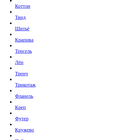
Коттон
Твид
Шитьё
Крапива
Тенсель
Лён
Тренч
Трикотаж
Фланель
Креп
Футер
Кружево