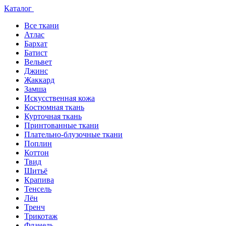
Каталог
Все ткани
Атлас
Бархат
Батист
Вельвет
Джинс
Жаккард
Замша
Искусственная кожа
Костюмная ткань
Курточная ткань
Принтованные ткани
Плательно-блузочные ткани
Поплин
Коттон
Твид
Шитьё
Крапива
Тенсель
Лён
Тренч
Трикотаж
Фланель