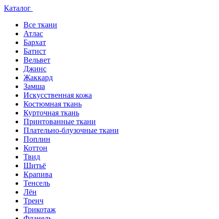
Каталог
Все ткани
Атлас
Бархат
Батист
Вельвет
Джинс
Жаккард
Замша
Искусственная кожа
Костюмная ткань
Курточная ткань
Принтованные ткани
Плательно-блузочные ткани
Поплин
Коттон
Твид
Шитьё
Крапива
Тенсель
Лён
Тренч
Трикотаж
Фланель