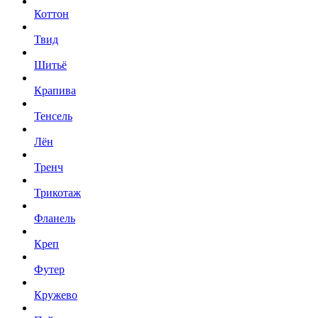
Коттон
Твид
Шитьё
Крапива
Тенсель
Лён
Тренч
Трикотаж
Фланель
Креп
Футер
Кружево