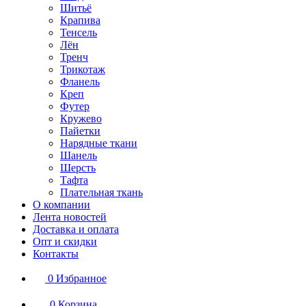
Шитьё
Крапива
Тенсель
Лён
Тренч
Трикотаж
Фланель
Креп
Футер
Кружево
Пайетки
Нарядные ткани
Шанель
Шерсть
Тафта
Плательная ткань
О компании
Лента новостей
Доставка и оплата
Опт и скидки
Контакты
0
Избранное
0
Корзина