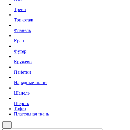
Тренч
Трикотаж
Фланель
Креп
Футер
Кружево
Пайетки
Нарядные ткани
Шанель
Шерсть
Тафта
Плательная ткань