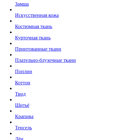
Замша
Искусственная кожа
Костюмная ткань
Курточная ткань
Принтованные ткани
Плательно-блузочные ткани
Поплин
Коттон
Твид
Шитьё
Крапива
Тенсель
Лён