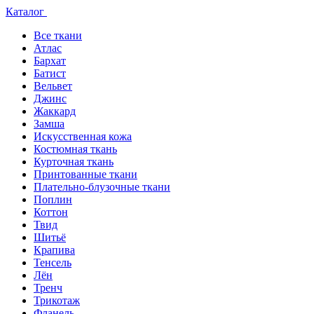
Каталог
Все ткани
Атлас
Бархат
Батист
Вельвет
Джинс
Жаккард
Замша
Искусственная кожа
Костюмная ткань
Курточная ткань
Принтованные ткани
Плательно-блузочные ткани
Поплин
Коттон
Твид
Шитьё
Крапива
Тенсель
Лён
Тренч
Трикотаж
Фланель