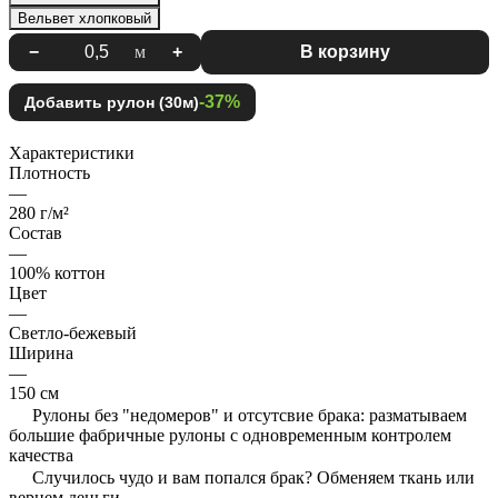
Вельвет хлопковый
−
м
+
В корзину
-37%
Добавить рулон (30м)
Характеристики
Плотность
—
280 г/м²
Состав
—
100% коттон
Цвет
—
Светло-бежевый
Ширина
—
150 см
Рулоны без "недомеров" и отсутсвие брака: разматываем
большие фабричные рулоны с одновременным контролем
качества
Случилось чудо и вам попался брак? Обменяем ткань или
вернем деньги.