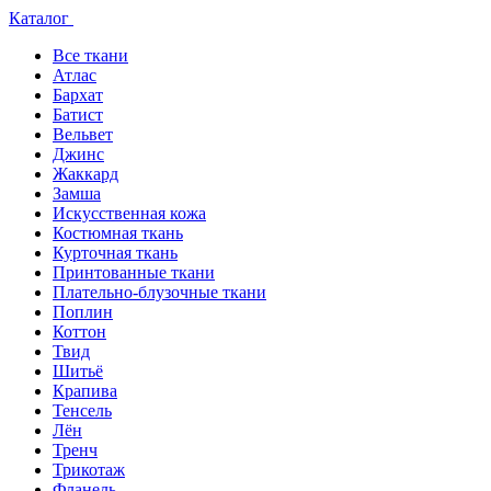
Каталог
Все ткани
Атлас
Бархат
Батист
Вельвет
Джинс
Жаккард
Замша
Искусственная кожа
Костюмная ткань
Курточная ткань
Принтованные ткани
Плательно-блузочные ткани
Поплин
Коттон
Твид
Шитьё
Крапива
Тенсель
Лён
Тренч
Трикотаж
Фланель