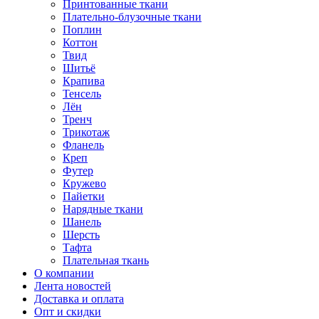
Принтованные ткани
Плательно-блузочные ткани
Поплин
Коттон
Твид
Шитьё
Крапива
Тенсель
Лён
Тренч
Трикотаж
Фланель
Креп
Футер
Кружево
Пайетки
Нарядные ткани
Шанель
Шерсть
Тафта
Плательная ткань
О компании
Лента новостей
Доставка и оплата
Опт и скидки