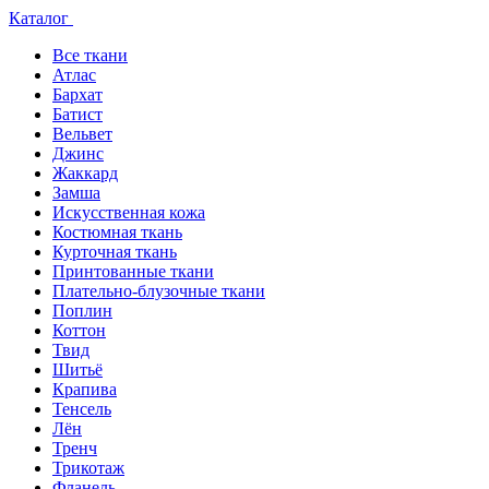
Каталог
Все ткани
Атлас
Бархат
Батист
Вельвет
Джинс
Жаккард
Замша
Искусственная кожа
Костюмная ткань
Курточная ткань
Принтованные ткани
Плательно-блузочные ткани
Поплин
Коттон
Твид
Шитьё
Крапива
Тенсель
Лён
Тренч
Трикотаж
Фланель