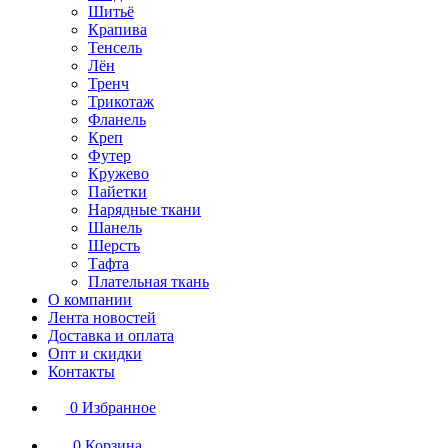
Шитьё
Крапива
Тенсель
Лён
Тренч
Трикотаж
Фланель
Креп
Футер
Кружево
Пайетки
Нарядные ткани
Шанель
Шерсть
Тафта
Плательная ткань
О компании
Лента новостей
Доставка и оплата
Опт и скидки
Контакты
0
Избранное
0
Корзина