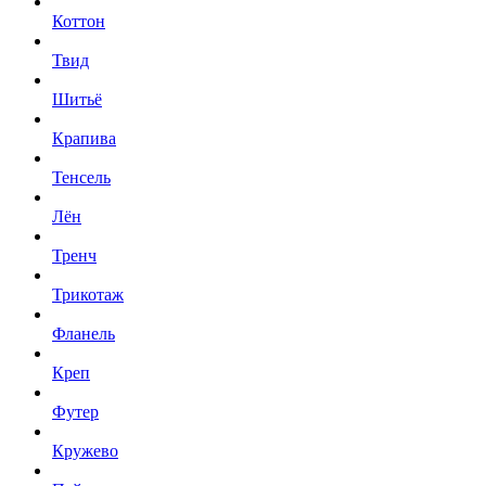
Коттон
Твид
Шитьё
Крапива
Тенсель
Лён
Тренч
Трикотаж
Фланель
Креп
Футер
Кружево