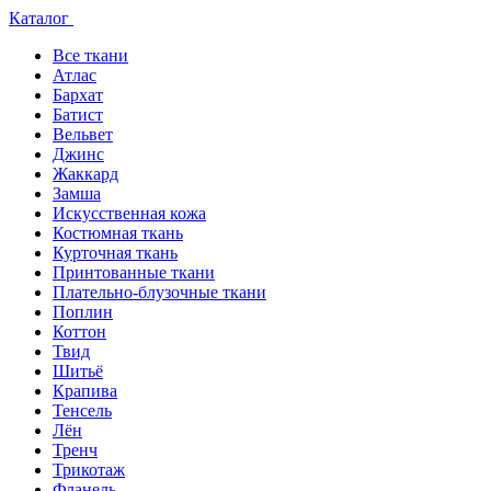
Каталог
Все ткани
Атлас
Бархат
Батист
Вельвет
Джинс
Жаккард
Замша
Искусственная кожа
Костюмная ткань
Курточная ткань
Принтованные ткани
Плательно-блузочные ткани
Поплин
Коттон
Твид
Шитьё
Крапива
Тенсель
Лён
Тренч
Трикотаж
Фланель