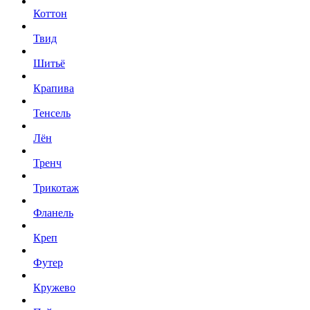
Коттон
Твид
Шитьё
Крапива
Тенсель
Лён
Тренч
Трикотаж
Фланель
Креп
Футер
Кружево