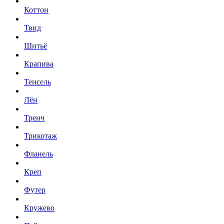
Коттон
Твид
Шитьё
Крапива
Тенсель
Лён
Тренч
Трикотаж
Фланель
Креп
Футер
Кружево