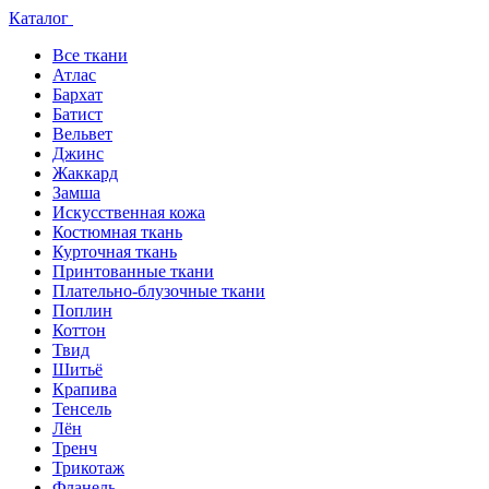
Каталог
Все ткани
Атлас
Бархат
Батист
Вельвет
Джинс
Жаккард
Замша
Искусственная кожа
Костюмная ткань
Курточная ткань
Принтованные ткани
Плательно-блузочные ткани
Поплин
Коттон
Твид
Шитьё
Крапива
Тенсель
Лён
Тренч
Трикотаж
Фланель