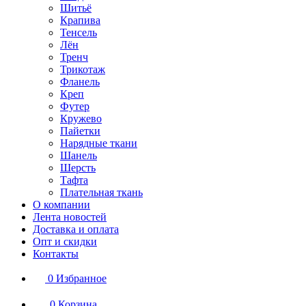
Шитьё
Крапива
Тенсель
Лён
Тренч
Трикотаж
Фланель
Креп
Футер
Кружево
Пайетки
Нарядные ткани
Шанель
Шерсть
Тафта
Плательная ткань
О компании
Лента новостей
Доставка и оплата
Опт и скидки
Контакты
0
Избранное
0
Корзина