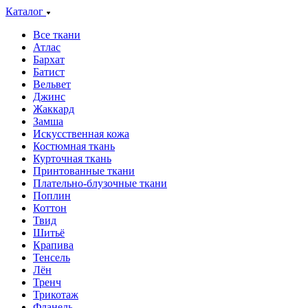
Каталог
Все ткани
Атлас
Бархат
Батист
Вельвет
Джинс
Жаккард
Замша
Искусственная кожа
Костюмная ткань
Курточная ткань
Принтованные ткани
Плательно-блузочные ткани
Поплин
Коттон
Твид
Шитьё
Крапива
Тенсель
Лён
Тренч
Трикотаж
Фланель