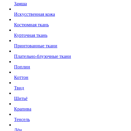
Замша
Искусственная кожа
Костюмная ткань
Курточная ткань
Принтованные ткани
Плательно-блузочные ткани
Поплин
Коттон
Твид
Шитьё
Крапива
Тенсель
Лён