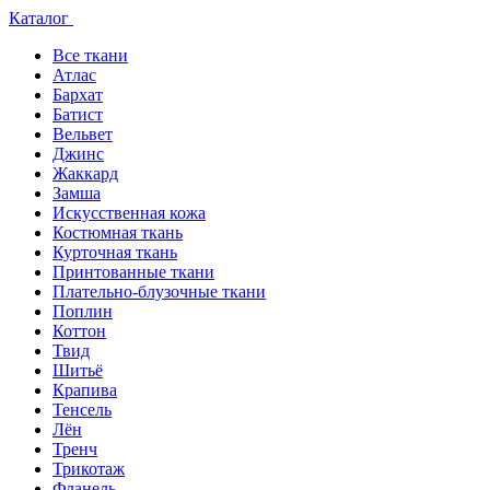
Каталог
Все ткани
Атлас
Бархат
Батист
Вельвет
Джинс
Жаккард
Замша
Искусственная кожа
Костюмная ткань
Курточная ткань
Принтованные ткани
Плательно-блузочные ткани
Поплин
Коттон
Твид
Шитьё
Крапива
Тенсель
Лён
Тренч
Трикотаж
Фланель