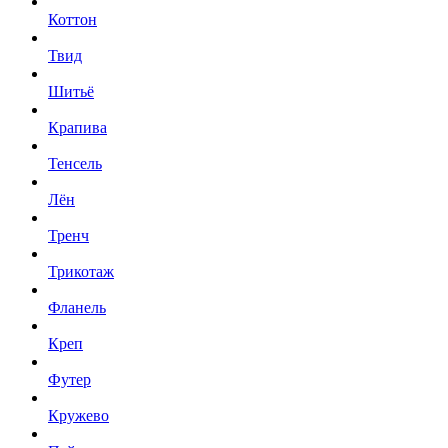
Коттон
Твид
Шитьё
Крапива
Тенсель
Лён
Тренч
Трикотаж
Фланель
Креп
Футер
Кружево