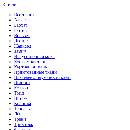
Каталог
Все ткани
Атлас
Бархат
Батист
Вельвет
Джинс
Жаккард
Замша
Искусственная кожа
Костюмная ткань
Курточная ткань
Принтованные ткани
Плательно-блузочные ткани
Поплин
Коттон
Твид
Шитьё
Крапива
Тенсель
Лён
Тренч
Трикотаж
Фланель