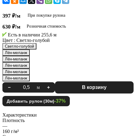
397 ₽/м
При покупке рулона
630 ₽/м
Розничная стоимость
Есть в наличии
255,6 м
Цвет :
Светло-голубой
Светло-голубой
Лён-меланж
Лён-меланж
Лён-меланж
Лён-меланж
Лён-меланж
−
м
+
В корзину
-37%
Добавить рулон (30м)
Характеристики
Плотность
—
160 г/м²