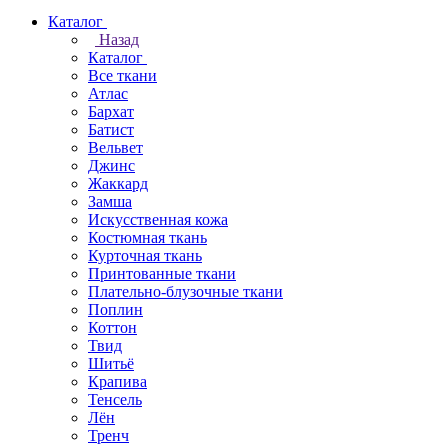
Каталог
Назад
Каталог
Все ткани
Атлас
Бархат
Батист
Вельвет
Джинс
Жаккард
Замша
Искусственная кожа
Костюмная ткань
Курточная ткань
Принтованные ткани
Плательно-блузочные ткани
Поплин
Коттон
Твид
Шитьё
Крапива
Тенсель
Лён
Тренч