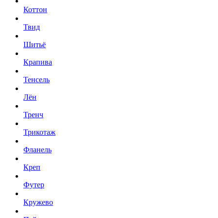
Коттон
Твид
Шитьё
Крапива
Тенсель
Лён
Тренч
Трикотаж
Фланель
Креп
Футер
Кружево