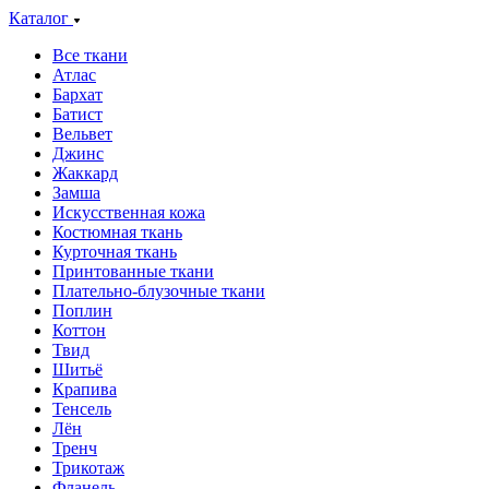
Каталог
Все ткани
Атлас
Бархат
Батист
Вельвет
Джинс
Жаккард
Замша
Искусственная кожа
Костюмная ткань
Курточная ткань
Принтованные ткани
Плательно-блузочные ткани
Поплин
Коттон
Твид
Шитьё
Крапива
Тенсель
Лён
Тренч
Трикотаж
Фланель