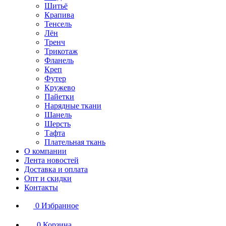
Шитьё
Крапива
Тенсель
Лён
Тренч
Трикотаж
Фланель
Креп
Футер
Кружево
Пайетки
Нарядные ткани
Шанель
Шерсть
Тафта
Плательная ткань
О компании
Лента новостей
Доставка и оплата
Опт и скидки
Контакты
0
Избранное
0
Корзина