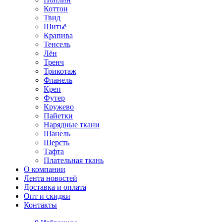
Коттон
Твид
Шитьё
Крапива
Тенсель
Лён
Тренч
Трикотаж
Фланель
Креп
Футер
Кружево
Пайетки
Нарядные ткани
Шанель
Шерсть
Тафта
Плательная ткань
О компании
Лента новостей
Доставка и оплата
Опт и скидки
Контакты