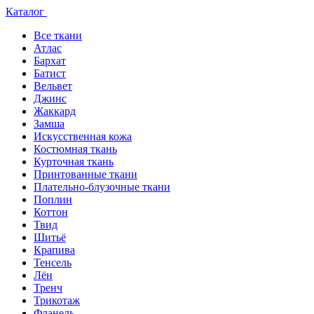
Каталог
Все ткани
Атлас
Бархат
Батист
Вельвет
Джинс
Жаккард
Замша
Искусственная кожа
Костюмная ткань
Курточная ткань
Принтованные ткани
Плательно-блузочные ткани
Поплин
Коттон
Твид
Шитьё
Крапива
Тенсель
Лён
Тренч
Трикотаж
Фланель