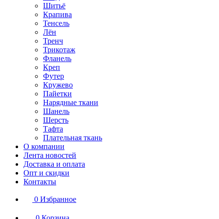
Шитьё
Крапива
Тенсель
Лён
Тренч
Трикотаж
Фланель
Креп
Футер
Кружево
Пайетки
Нарядные ткани
Шанель
Шерсть
Тафта
Плательная ткань
О компании
Лента новостей
Доставка и оплата
Опт и скидки
Контакты
0
Избранное
0
Корзина