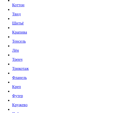
Коттон
Твид
Шитьё
Крапива
Тенсель
Лён
Тренч
Трикотаж
Фланель
Креп
Футер
Кружево