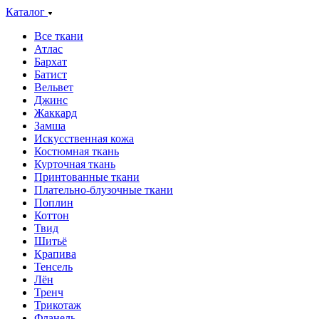
Каталог
Все ткани
Атлас
Бархат
Батист
Вельвет
Джинс
Жаккард
Замша
Искусственная кожа
Костюмная ткань
Курточная ткань
Принтованные ткани
Плательно-блузочные ткани
Поплин
Коттон
Твид
Шитьё
Крапива
Тенсель
Лён
Тренч
Трикотаж
Фланель