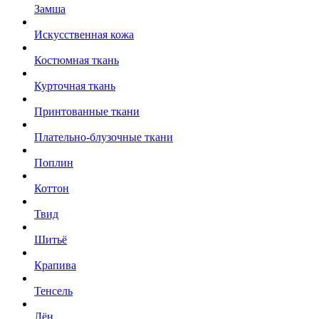
Замша
Искусственная кожа
Костюмная ткань
Курточная ткань
Принтованные ткани
Плательно-блузочные ткани
Поплин
Коттон
Твид
Шитьё
Крапива
Тенсель
Лён