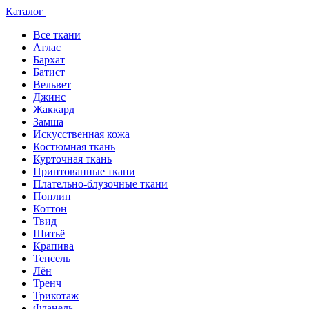
Каталог
Все ткани
Атлас
Бархат
Батист
Вельвет
Джинс
Жаккард
Замша
Искусственная кожа
Костюмная ткань
Курточная ткань
Принтованные ткани
Плательно-блузочные ткани
Поплин
Коттон
Твид
Шитьё
Крапива
Тенсель
Лён
Тренч
Трикотаж
Фланель