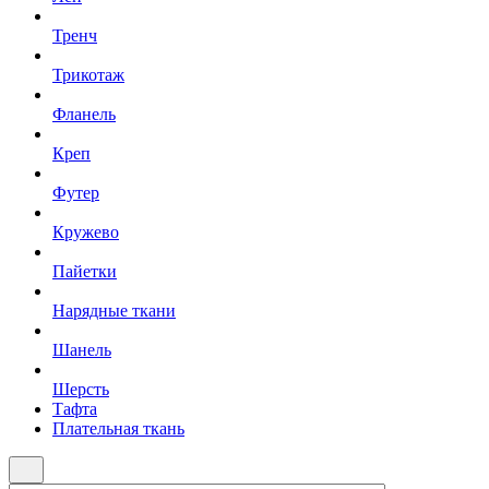
Тренч
Трикотаж
Фланель
Креп
Футер
Кружево
Пайетки
Нарядные ткани
Шанель
Шерсть
Тафта
Плательная ткань