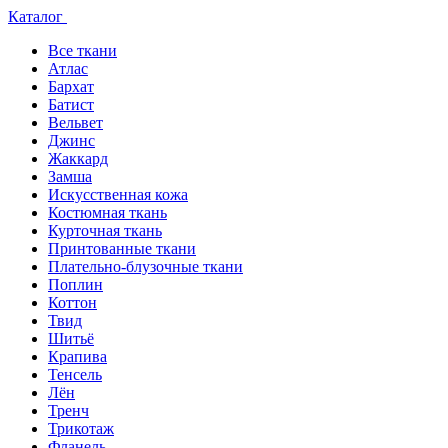
Каталог
Все ткани
Атлас
Бархат
Батист
Вельвет
Джинс
Жаккард
Замша
Искусственная кожа
Костюмная ткань
Курточная ткань
Принтованные ткани
Плательно-блузочные ткани
Поплин
Коттон
Твид
Шитьё
Крапива
Тенсель
Лён
Тренч
Трикотаж
Фланель