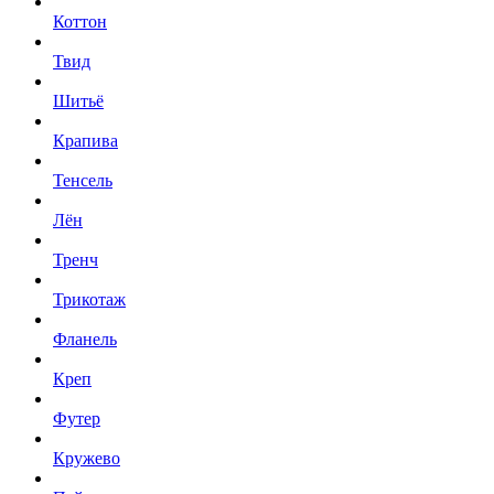
Коттон
Твид
Шитьё
Крапива
Тенсель
Лён
Тренч
Трикотаж
Фланель
Креп
Футер
Кружево