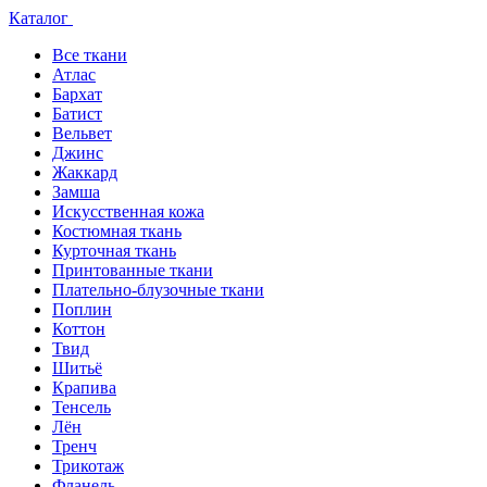
Каталог
Все ткани
Атлас
Бархат
Батист
Вельвет
Джинс
Жаккард
Замша
Искусственная кожа
Костюмная ткань
Курточная ткань
Принтованные ткани
Плательно-блузочные ткани
Поплин
Коттон
Твид
Шитьё
Крапива
Тенсель
Лён
Тренч
Трикотаж
Фланель