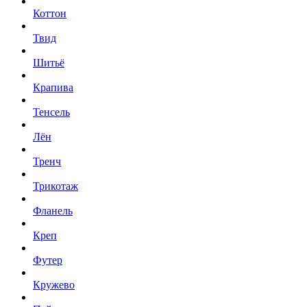
Коттон
Твид
Шитьё
Крапива
Тенсель
Лён
Тренч
Трикотаж
Фланель
Креп
Футер
Кружево