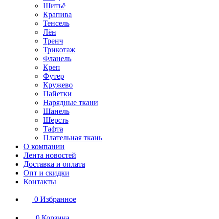
Шитьё
Крапива
Тенсель
Лён
Тренч
Трикотаж
Фланель
Креп
Футер
Кружево
Пайетки
Нарядные ткани
Шанель
Шерсть
Тафта
Плательная ткань
О компании
Лента новостей
Доставка и оплата
Опт и скидки
Контакты
0
Избранное
0
Корзина