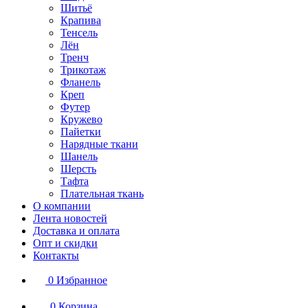
Шитьё
Крапива
Тенсель
Лён
Тренч
Трикотаж
Фланель
Креп
Футер
Кружево
Пайетки
Нарядные ткани
Шанель
Шерсть
Тафта
Плательная ткань
О компании
Лента новостей
Доставка и оплата
Опт и скидки
Контакты
0
Избранное
0
Корзина