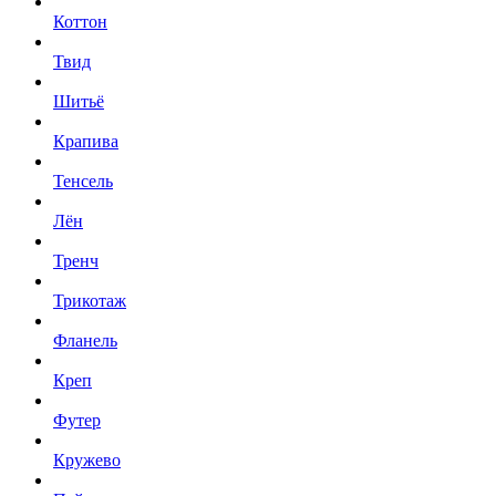
Коттон
Твид
Шитьё
Крапива
Тенсель
Лён
Тренч
Трикотаж
Фланель
Креп
Футер
Кружево