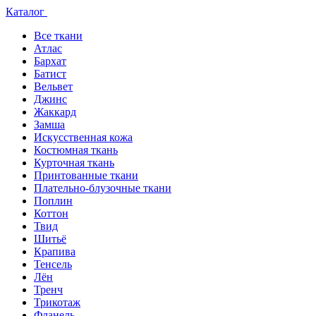
Каталог
Все ткани
Атлас
Бархат
Батист
Вельвет
Джинс
Жаккард
Замша
Искусственная кожа
Костюмная ткань
Курточная ткань
Принтованные ткани
Плательно-блузочные ткани
Поплин
Коттон
Твид
Шитьё
Крапива
Тенсель
Лён
Тренч
Трикотаж
Фланель