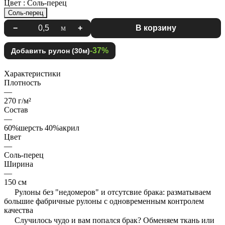
Цвет :
Соль-перец
Соль-перец
−
м
+
В корзину
-37%
Добавить рулон (30м)
Характеристики
Плотность
—
270 г/м²
Состав
—
60%шерсть 40%акрил
Цвет
—
Соль-перец
Ширина
—
150 см
Рулоны без "недомеров" и отсутсвие брака: разматываем
большие фабричные рулоны с одновременным контролем
качества
Случилось чудо и вам попался брак? Обменяем ткань или