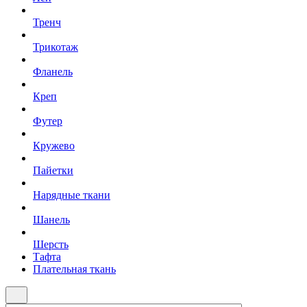
Тренч
Трикотаж
Фланель
Креп
Футер
Кружево
Пайетки
Нарядные ткани
Шанель
Шерсть
Тафта
Плательная ткань