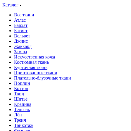
Каталог
Все ткани
Атлас
Бархат
Батист
Вельвет
Джинс
Жаккард
Замша
Искусственная кожа
Костюмная ткань
Курточная ткань
Принтованные ткани
Плательно-блузочные ткани
Поплин
Коттон
Твид
Шитьё
Крапива
Тенсель
Лён
Тренч
Трикотаж
Фланель