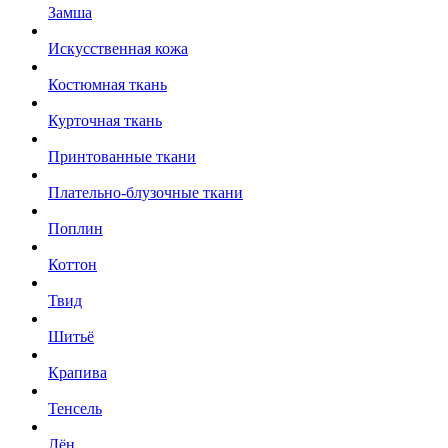
Замша
Искусственная кожа
Костюмная ткань
Курточная ткань
Принтованные ткани
Плательно-блузочные ткани
Поплин
Коттон
Твид
Шитьё
Крапива
Тенсель
Лён