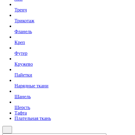
Тренч
Трикотаж
Фланель
Креп
Футер
Кружево
Пайетки
Нарядные ткани
Шанель
Шерсть
Тафта
Плательная ткань