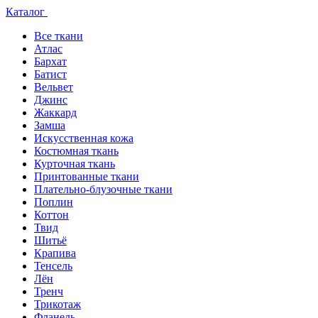
Каталог
Все ткани
Атлас
Бархат
Батист
Вельвет
Джинс
Жаккард
Замша
Искусственная кожа
Костюмная ткань
Курточная ткань
Принтованные ткани
Плательно-блузочные ткани
Поплин
Коттон
Твид
Шитьё
Крапива
Тенсель
Лён
Тренч
Трикотаж
Фланель