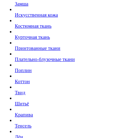
Замша
Искусственная кожа
Костюмная ткань
Курточная ткань
Принтованные ткани
Плательно-блузочные ткани
Поплин
Коттон
Твид
Шитьё
Крапива
Тенсель
Лён