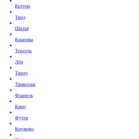
Коттон
Твид
Шитьё
Крапива
Тенсель
Лён
Тренч
Трикотаж
Фланель
Креп
Футер
Кружево