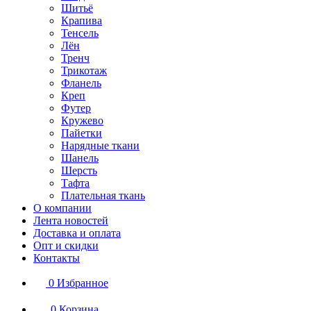
Шитьё
Крапива
Тенсель
Лён
Тренч
Трикотаж
Фланель
Креп
Футер
Кружево
Пайетки
Нарядные ткани
Шанель
Шерсть
Тафта
Плательная ткань
О компании
Лента новостей
Доставка и оплата
Опт и скидки
Контакты
0
Избранное
0
Корзина