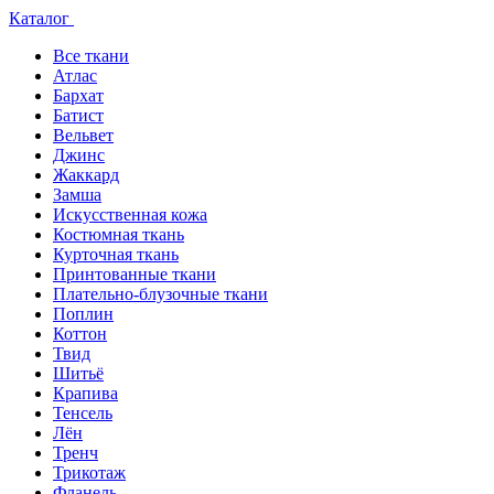
Каталог
Все ткани
Атлас
Бархат
Батист
Вельвет
Джинс
Жаккард
Замша
Искусственная кожа
Костюмная ткань
Курточная ткань
Принтованные ткани
Плательно-блузочные ткани
Поплин
Коттон
Твид
Шитьё
Крапива
Тенсель
Лён
Тренч
Трикотаж
Фланель