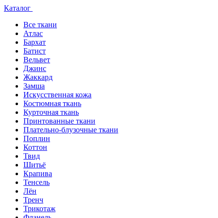
Каталог
Все ткани
Атлас
Бархат
Батист
Вельвет
Джинс
Жаккард
Замша
Искусственная кожа
Костюмная ткань
Курточная ткань
Принтованные ткани
Плательно-блузочные ткани
Поплин
Коттон
Твид
Шитьё
Крапива
Тенсель
Лён
Тренч
Трикотаж
Фланель