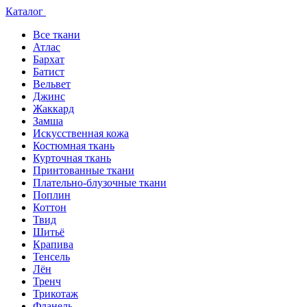
Каталог
Все ткани
Атлас
Бархат
Батист
Вельвет
Джинс
Жаккард
Замша
Искусственная кожа
Костюмная ткань
Курточная ткань
Принтованные ткани
Плательно-блузочные ткани
Поплин
Коттон
Твид
Шитьё
Крапива
Тенсель
Лён
Тренч
Трикотаж
Фланель