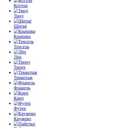
Коттон
Твид
Шитьё
Крапива
Тенсель
Лён
Тренч
Трикотаж
Фланель
Креп
Футер
Кружево