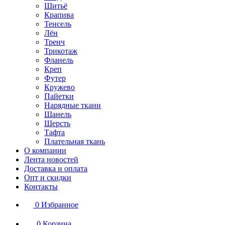
Шитьё
Крапива
Тенсель
Лён
Тренч
Трикотаж
Фланель
Креп
Футер
Кружево
Пайетки
Нарядные ткани
Шанель
Шерсть
Тафта
Плательная ткань
О компании
Лента новостей
Доставка и оплата
Опт и скидки
Контакты
0
Избранное
0
Корзина