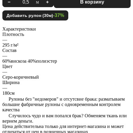
−
м
+
В корзину
-37%
Добавить рулон (30м)
Характеристики
Плотность
—
295 г/м²
Состав
—
60%вискоза 40%полиэстер
Цвет
—
Серо-коричневый
Ширина
—
180см
Рулоны без "недомеров" и отсутсвие брака: разматываем
большие фабричные рулоны с одновременным контролем
качества
Случилось чудо и вам попался брак? Обменяем ткань или
вернем деньги.
Цена действительна только для интернет-магазина и может
отличаться от цен в розничных магазинах